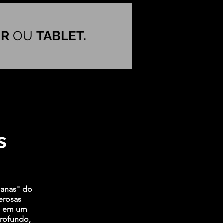
OR
OU
TABLET.
s
canas" do
erosas
os em um
profundo,