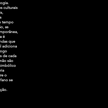
ogia.
 culturais
s,
s
mo tempo
ão, as
emporânea,
a é
undas que
l adiciona
logo
ás de cada
 não são
simbólico
ria
re o
ofano se
ação.