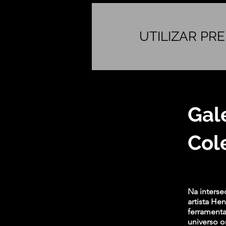
UTILIZAR P
Gale
Col
Na interse
artista H
ferramenta
universo o