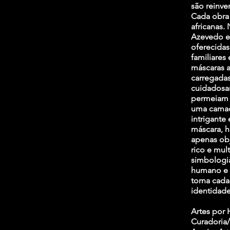
são reinve
Cada obra 
africanas.
Azevedo e 
oferecidas
familiares 
máscaras a
carregadas
cuidadosam
permeiam a
uma camad
intrigante
máscara, h
apenas obj
rico e mul
simbologia
humano e o
torna cada
identidade
Artes por
Curadoria/