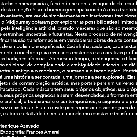
ntadas e reimaginadas, fundindo-se com a vanguarda da tecnol
desta coleção é uma homenagem apaixonada às ricas tradições
 No entanto, em vez de simplesmente replicar formas tradicionai
o Midjourney optaram por explorar as possibilidades ilimitada
 pela inteligência artificial, criando máscaras que são ao mes
e estranhas, ancestrais e futuristas. Neste processo de reinvenç
fricanas são transformadas em verdadeiras obras de arte cont
 de simbolismo e significado. Cada linha, cada cor, cada textur
ente concebida para evocar os mistérios e as narrativas prof
s tradições africanas. Ao mesmo tempo, a inteligência artificia
a adicional de complexidade e ambiguidade, criando um diá
 entre o antigo e o moderno, o humano e o tecnológico. Por tr
á uma história a ser contada, uma jornada a ser explorada. Elas
etos de contemplação estética, mas portais para um universo 
tifacetado. Cada máscara tem seus próprios objetivos, sua próp
, seus próprios segredos a serem desvendados, a fronteira ent
 artificial, o tradicional e o contemporâneo, o sagrado e o pr
 vez mais tênue. É um convite para repensar nossas noções de
, cultura e criatividade em um mundo em constante transform
 Henrique Azevedo
Expografia: Frances Amaral